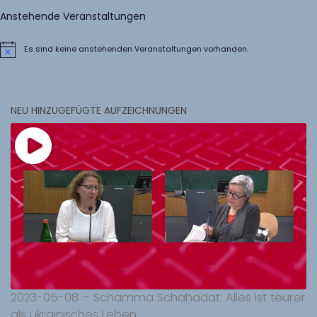
Anstehende Veranstaltungen
Es sind keine anstehenden Veranstaltungen vorhanden.
Hinweis
NEU HINZUGEFÜGTE AUFZEICHNUNGEN
2023-05-08 – Schamma Schahadat: Alles ist teurer
als ukrainisches Leben