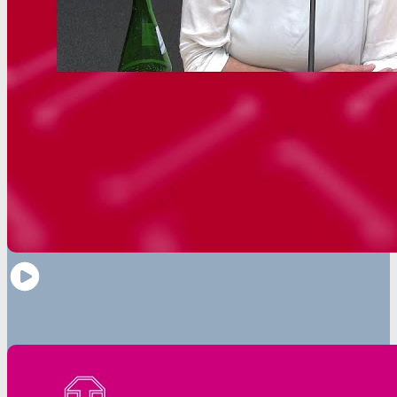
2023-05-08 – Schamma Schahadat: Alles ist teurer als
ukrainisches Leben