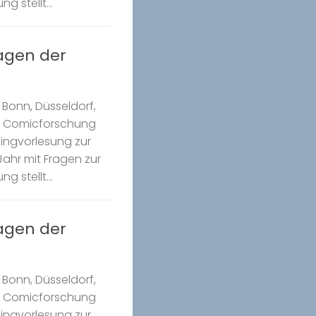
g stellt...
ragen der
Bonn, Düsseldorf,
k Comicforschung
Ringvorlesung zur
ahr mit Fragen zur
g stellt...
ragen der
Bonn, Düsseldorf,
k Comicforschung
Ringvorlesung zur