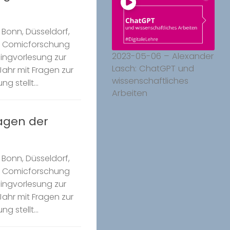
Bonn, Düsseldorf,
k Comicforschung
2023-05-06 – Alexander
Ringvorlesung zur
Lasch: ChatGPT und
ahr mit Fragen zur
wissenschaftliches
g stellt...
Arbeiten
ragen der
Bonn, Düsseldorf,
k Comicforschung
Ringvorlesung zur
ahr mit Fragen zur
g stellt...