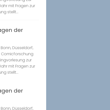
ahr mit Fragen zur
g stellt...
ragen der
Bonn, Düsseldorf,
k Comicforschung
Ringvorlesung zur
ahr mit Fragen zur
g stellt...
ragen der
Bonn, Düsseldorf,