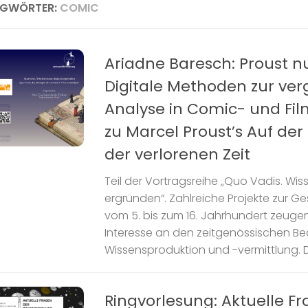
AGWÖRTER:
COMIC
Ariadne Baresch: Proust 
Digitale Methoden zur ve
Analyse in Comic- und Fi
zu Marcel Proust’s Auf de
der verlorenen Zeit
Teil der Vortragsreihe „Quo Vadis. Wis
ergründen“. Zahlreiche Projekte zur G
vom 5. bis zum 16. Jahrhundert zeuge
Interesse an den zeitgenössischen B
Wissensproduktion und -vermittlung. D
Ringvorlesung: Aktuelle F