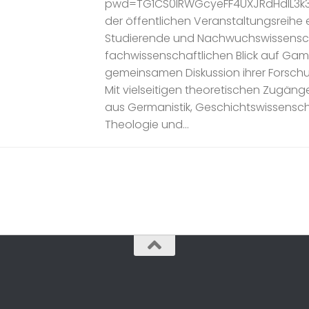
pwd=TG1CS0lRWGcyeFF4UXJRdHdlL3k3
der öffentlichen Veranstaltungsreihe 
Studierende und Nachwuchswissensch
fachwissenschaftlichen Blick auf Gam
gemeinsamen Diskussion ihrer Forschu
Mit vielseitigen theoretischen Zugän
aus Germanistik, Geschichtswissensch
Theologie und...