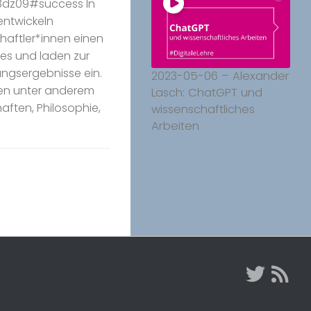
dz09#success In
entwickeln
aftler*innen einen
es und laden zur
ngsergebnisse ein.
2023-05-06 – Alexander
gen unter anderem
Lasch: ChatGPT und
aften, Philosophie,
wissenschaftliches
Arbeiten