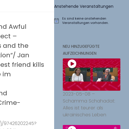
Anstehende Veranstaltungen
Es sind keine anstehenden
Hinweis
Veranstaltungen vorhanden.
and Awful
ject –
s and the
NEU HINZUGEFÜGTE
AUFZEICHNUNGEN
ion“/ Jan
st friend kills
e im
und
2023-05-08 –
Schamma Schahadat:
Crime-
Alles ist teurer als
ukrainisches Leben
s/j/97426202245?