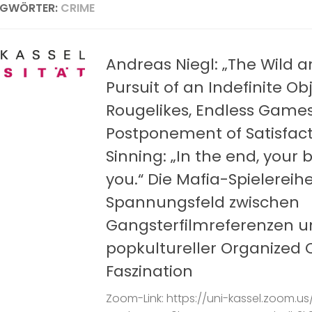
AGWÖRTER:
CRIME
Andreas Niegl: „The Wild 
Pursuit of an Indefinite Ob
Rougelikes, Endless Game
Postponement of Satisfact
Sinning: „In the end, your be
you.“ Die Mafia-Spielereih
Spannungsfeld zwischen
Gangsterfilmreferenzen 
popkultureller Organized 
Faszination
Zoom-Link: https://uni-kassel.zoom.u