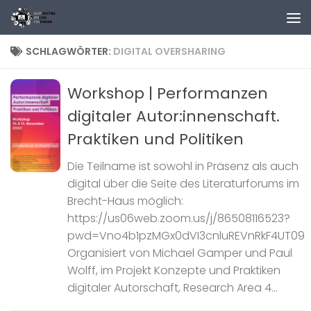
Zum Inhalt springen
SCHLAGWÖRTER:
DIGITAL OVERSHARING
Workshop | Performanzen
digitaler Autor:innenschaft.
Praktiken und Politiken
Die Teilname ist sowohl in Präsenz als auch
digital über die Seite des Literaturforums im
Brecht-Haus möglich:
https://us06web.zoom.us/j/86508116523?
pwd=Vno4b1pzMGx0dVI3cnluREVnRkF4UT09
Organisiert von Michael Gamper und Paul
Wolff, im Projekt Konzepte und Praktiken
digitaler Autorschaft, Research Area 4...