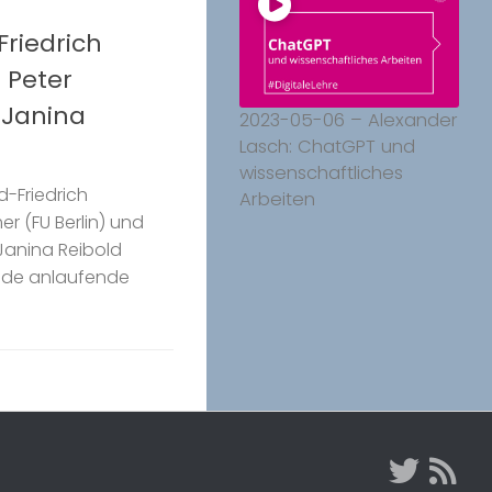
riedrich
 Peter
 Janina
2023-05-06 – Alexander
Lasch: ChatGPT und
wissenschaftliches
d-Friedrich
Arbeiten
r (FU Berlin) und
Janina Reibold
rade anlaufende