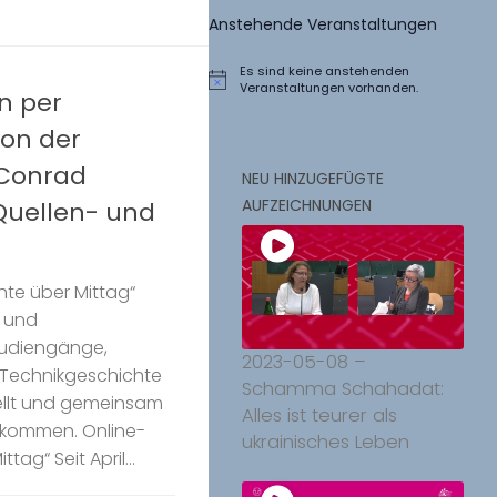
Anstehende Veranstaltungen
Es sind keine anstehenden
Hinweis
Veranstaltungen vorhanden.
n per
ion der
 Conrad
NEU HINZUGEFÜGTE
AUFZEICHNUNGEN
 Quellen- und
hte über Mittag“
 und
Studiengänge,
2023-05-08 –
 Technikgeschichte
Schamma Schahadat:
llt und gemeinsam
Alles ist teurer als
willkommen. Online-
ukrainisches Leben
ag“ Seit April...