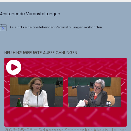
Anstehende Veranstaltungen
Es sind keine anstehenden Veranstaltungen vorhanden.
Hinweis
NEU HINZUGEFÜGTE AUFZEICHNUNGEN
2023-05-08 – Schamma Schahadat: Alles ist teurer