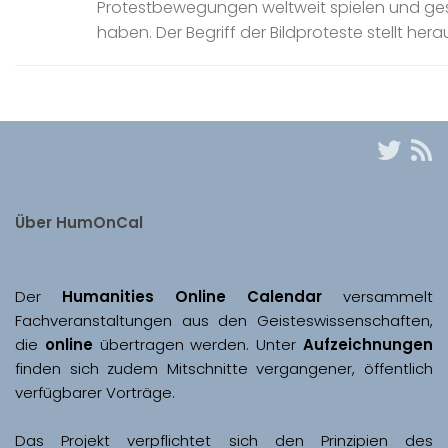
Protestbewegungen weltweit spielen und ges
haben. Der Begriff der Bildproteste stellt heraus
Über HumOnCal
Der 
Humanities Online Calendar 
versammelt 
Fachveranstaltungen aus den Geisteswissenschaften, 
die 
online
 übertragen werden. Unter 
Aufzeichnungen
finden sich zudem Mitschnitte vergangener, öffentlich 
Das Projekt verpflichtet sich den Prinzipien des 