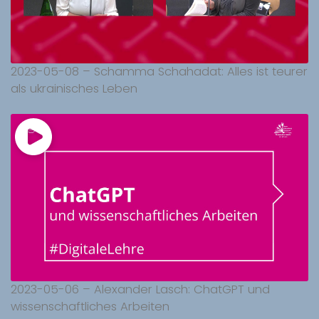
2023-05-08 – Schamma Schahadat: Alles ist teurer
als ukrainisches Leben
2023-05-06 – Alexander Lasch: ChatGPT und
wissenschaftliches Arbeiten