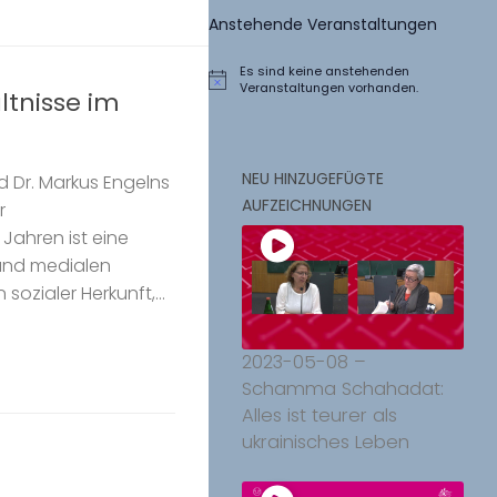
Anstehende Veranstaltungen
Es sind keine anstehenden
Hinweis
Veranstaltungen vorhanden.
ltnisse im
NEU HINZUGEFÜGTE
nd Dr. Markus Engelns
AUFZEICHNUNGEN
r
Jahren ist eine
 und medialen
ozialer Herkunft,...
2023-05-08 –
Schamma Schahadat:
Alles ist teurer als
ukrainisches Leben