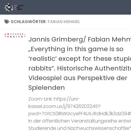
Zum Inhalt springen
SCHLAGWÖRTER:
FABIAN MEHMEL
Jannis Grimberg/ Fabian Mehm
„Everything in this game is so
‘realistic’ except for these stupi
rabbits“. Historische Authentizi
Videospiel aus Perspektive der
Spielenden
Zoom-Link: https://uni-
kassel.zoom.us/j/97426202245?
pwd=TG1CS0lRWGcyeFF4UXJRdHdlL3k3dz09#
In der öffentlichen Veranstaltungsreihe entwi
Studierende und Nachwuchswissenschaftler