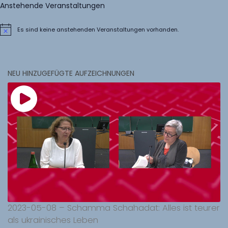
Anstehende Veranstaltungen
Es sind keine anstehenden Veranstaltungen vorhanden.
Hinweis
NEU HINZUGEFÜGTE AUFZEICHNUNGEN
2023-05-08 – Schamma Schahadat: Alles ist teurer
als ukrainisches Leben