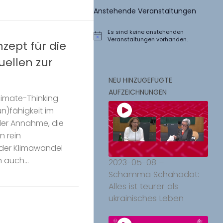
Anstehende Veranstaltungen
Es sind keine anstehenden
Hinweis
Veranstaltungen vorhanden.
onzept für die
uellen zur
NEU HINZUGEFÜGTE
AUFZEICHNUNGEN
Climate-Thinking
n)fähigkeit im
der Annahme, die
n rein
 der Klimawandel
 auch...
2023-05-08 –
Schamma Schahadat:
Alles ist teurer als
ukrainisches Leben