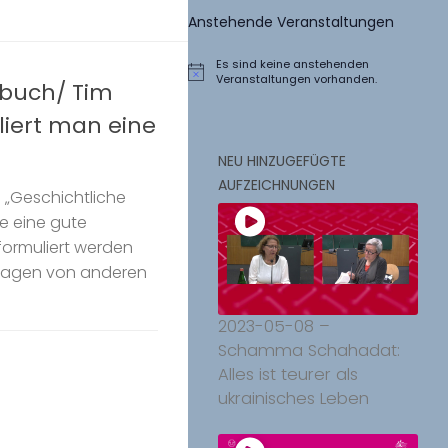
Anstehende Veranstaltungen
Es sind keine anstehenden
Hinweis
Veranstaltungen vorhanden.
nbuch/ Tim
liert man eine
NEU HINZUGEFÜGTE
AUFZEICHNUNGEN
e „Geschichtliche
ie eine gute
formuliert werden
Fragen von anderen
2023-05-08 –
Schamma Schahadat:
Alles ist teurer als
ukrainisches Leben