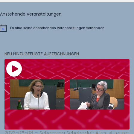
Anstehende Veranstaltungen
Es sind keine anstehenden Veranstaltungen vorhanden.
Hinweis
NEU HINZUGEFÜGTE AUFZEICHNUNGEN
2023-05-08 – Schamma Schahadat: Alles ist teurer