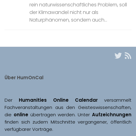
rein naturwissenschaftliches Problem, soll
der Klimawandel nicht nur als
Naturphänomen, sondern auch...
Über HumOnCal
Der 
Humanities Online Calendar 
versammelt 
Fachveranstaltungen aus den Geisteswissenschaften, 
die 
online
 übertragen werden. Unter 
Aufzeichnungen
finden sich zudem Mitschnitte vergangener, öffentlich 