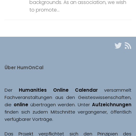
backgrounds. As an association, we wish
to promote...
Über HumOnCal
Der 
Humanities Online Calendar 
versammelt 
Fachveranstaltungen aus den Geisteswissenschaften, 
die 
online
 übertragen werden. Unter 
Aufzeichnungen
finden sich zudem Mitschnitte vergangener, öffentlich 
Das Projekt verpflichtet sich den Prinzipien des 