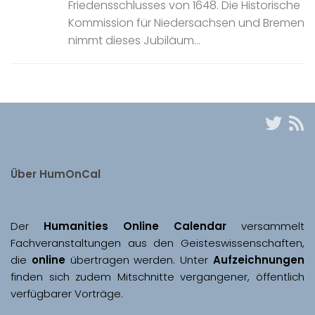
Friedensschlusses von 1648. Die Historische
Kommission für Niedersachsen und Bremen
nimmt dieses Jubiläum...
Über HumOnCal
Der 
Humanities Online Calendar 
versammelt 
Fachveranstaltungen aus den Geisteswissenschaften, 
die 
online
 übertragen werden. Unter 
Aufzeichnungen
finden sich zudem Mitschnitte vergangener, öffentlich 