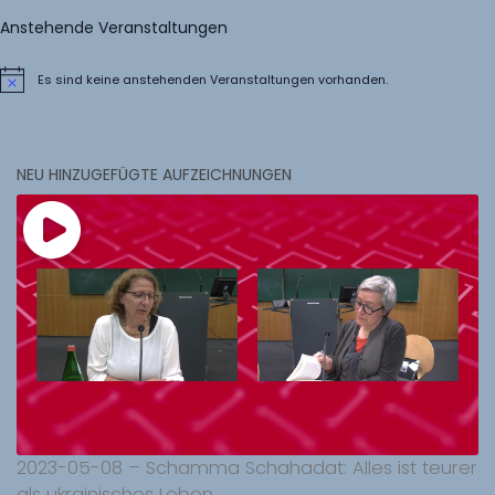
Anstehende Veranstaltungen
Es sind keine anstehenden Veranstaltungen vorhanden.
Hinweis
NEU HINZUGEFÜGTE AUFZEICHNUNGEN
2023-05-08 – Schamma Schahadat: Alles ist teurer
als ukrainisches Leben