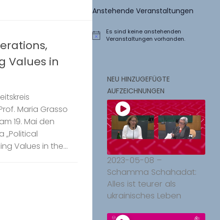
Anstehende Veranstaltungen
Es sind keine anstehenden
Hinweis
Veranstaltungen vorhanden.
erations,
g Values in
NEU HINZUGEFÜGTE
AUFZEICHNUNGEN
itskreis
Prof. Maria Grasso
am 19. Mai den
„Political
g Values in the...
2023-05-08 –
Schamma Schahadat:
Alles ist teurer als
ukrainisches Leben