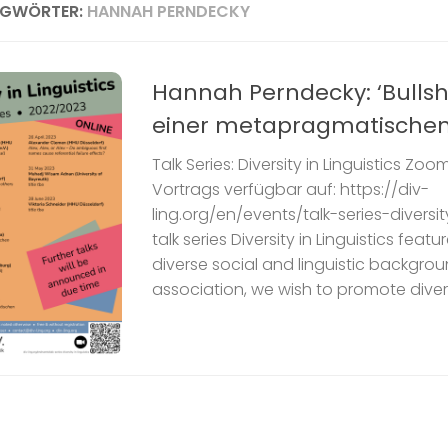
AGWÖRTER:
HANNAH PERNDECKY
Hannah Perndecky: ‘Bullshi
einer metapragmatischen
Talk Series: Diversity in Linguistics Z
Vortrags verfügbar auf: https://div-
ling.org/en/events/talk-series-diversit
talk series Diversity in Linguistics featu
diverse social and linguistic backgrou
association, we wish to promote divers