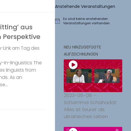
Anstehende Veranstaltungen
Es sind keine anstehenden
Hinweis
Veranstaltungen vorhanden.
tting’ aus
 Perspektive
NEU HINZUGEFÜGTE
oom-Link am Tag des
AUFZEICHNUNGEN
y-in-linguistics The
res linguists from
nds. As an
e...
2023-05-08 –
Schamma Schahadat:
Alles ist teurer als
ukrainisches Leben