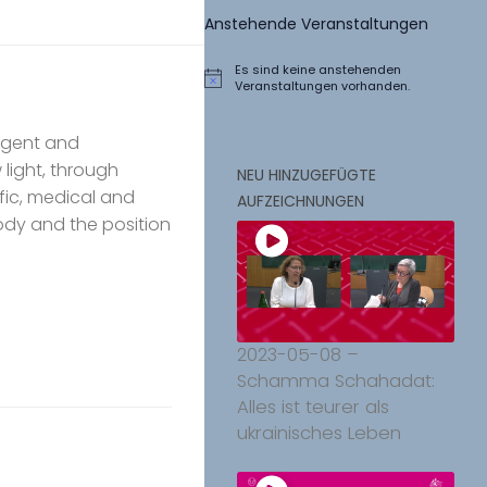
Anstehende Veranstaltungen
Es sind keine anstehenden
Hinweis
Veranstaltungen vorhanden.
urgent and
light, through
NEU HINZUGEFÜGTE
tific, medical and
AUFZEICHNUNGEN
body and the position
2023-05-08 –
Schamma Schahadat:
Alles ist teurer als
ukrainisches Leben