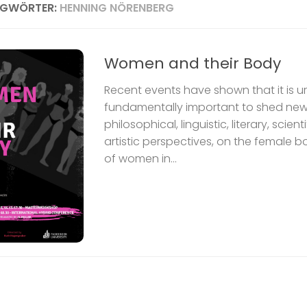
AGWÖRTER:
HENNING NÖRENBERG
Women and their Body
Recent events have shown that it is 
fundamentally important to shed new 
philosophical, linguistic, literary, scien
artistic perspectives, on the female 
of women in...