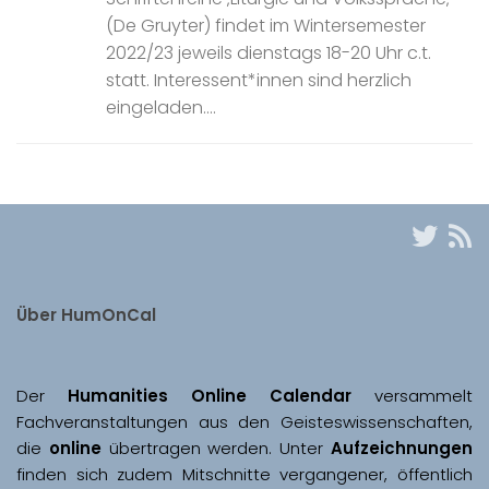
(De Gruyter) findet im Wintersemester
2022/23 jeweils dienstags 18-20 Uhr c.t.
statt. Interessent*innen sind herzlich
eingeladen....
Über HumOnCal
Der 
Humanities Online Calendar 
versammelt 
Fachveranstaltungen aus den Geisteswissenschaften, 
die 
online
 übertragen werden. Unter 
Aufzeichnungen
finden sich zudem Mitschnitte vergangener, öffentlich 