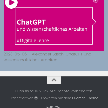
2023-05-06 – Alexander Lasch: ChatGPT und
wissenschaftliches Arbeiten
HumOnCal © 2026. Alle Rechte vorbehalten.
Präsentiert von
- Entworfen mit dem
Hueman-Theme