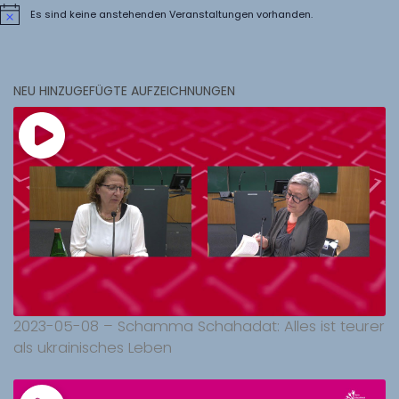
Es sind keine anstehenden Veranstaltungen vorhanden.
Hinweis
NEU HINZUGEFÜGTE AUFZEICHNUNGEN
2023-05-08 – Schamma Schahadat: Alles ist teurer
als ukrainisches Leben