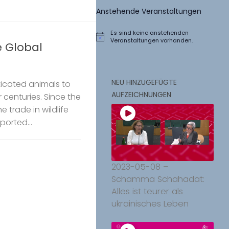
Anstehende Veranstaltungen
Es sind keine anstehenden
Hinweis
Veranstaltungen vorhanden.
e Global
NEU HINZUGEFÜGTE
icated animals to
AUFZEICHNUNGEN
 centuries. Since the
e trade in wildlife
ported...
2023-05-08 –
Schamma Schahadat:
Alles ist teurer als
ukrainisches Leben