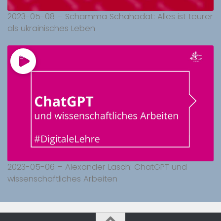
2023-05-08 – Schamma Schahadat: Alles ist teurer
als ukrainisches Leben
2023-05-06 – Alexander Lasch: ChatGPT und
wissenschaftliches Arbeiten