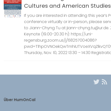
Cultures and American Studies
If you are interested in attending this year’s 
conference virtually or in-person, please sen
to Jiann-Chyng Tu at jiann-chyng.tu@ur.de.
Keynote (19.00-20.30 h): https://uni-
regensburg.zoom.us/j/68257004086?
pwd=T1hpOVNOekQwTmhiUTVoeXVqZlkvQT0
Thursday, Nov. 10, 2022 13:30 – 14:30 Registratio
Über HumOnCal