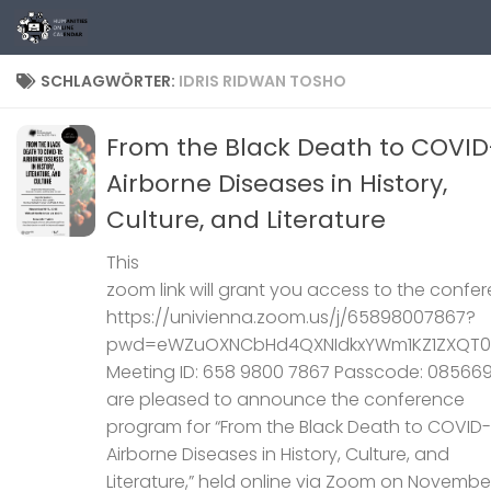
Zum Inhalt springen
SCHLAGWÖRTER:
IDRIS RIDWAN TOSHO
From the Black Death to COVID
Airborne Diseases in History,
Culture, and Literature
This
zoom link will grant you access to the confer
https://univienna.zoom.us/j/65898007867?
pwd=eWZuOXNCbHd4QXNIdkxYWm1KZ1ZXQT0
Meeting ID: 658 9800 7867 Passcode: 08566
are pleased to announce the conference
program for “From the Black Death to COVID-
Airborne Diseases in History, Culture, and
Literature,” held online via Zoom on November