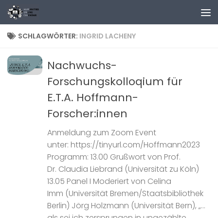
Zum Inhalt springen
SCHLAGWÖRTER:
INGRID LACHENY
Nachwuchs-
Forschungskolloqium für
E.T.A. Hoffmann-
Forscher:innen
Anmeldung zum Zoom Event
unter: https://tinyurl.com/Hoffmann2023
Programm: 13.00 Grußwort von Prof.
Dr. Claudia Liebrand (Universität zu Köln)
13.05 Panel I Moderiert von Celina
Imm (Universität Bremen/Staatsbibliothek
Berlin) Jörg Holzmann (Universität Bern), „…
als sei ich zersprungen in ungezählte