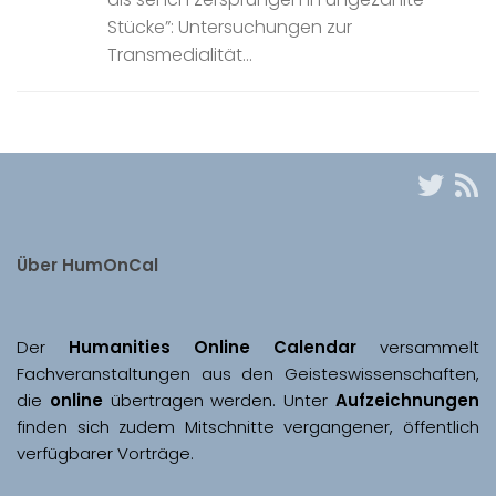
Stücke”: Untersuchungen zur
Transmedialität...
Über HumOnCal
Der 
Humanities Online Calendar 
versammelt 
Fachveranstaltungen aus den Geisteswissenschaften, 
die 
online
 übertragen werden. Unter 
Aufzeichnungen
finden sich zudem Mitschnitte vergangener, öffentlich 