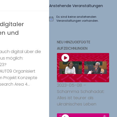
Anstehende Veranstaltungen
Es sind keine anstehenden
Hinweis
Veranstaltungen vorhanden.
igitaler
ken und
NEU HINZUGEFÜGTE
AUFZEICHNUNGEN
auch digital über die
aus möglich:
23?
UT09 Organisiert
m Projekt Konzepte
search Area 4...
2023-05-08 –
Schamma Schahadat:
Alles ist teurer als
ukrainisches Leben