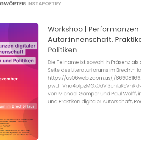
AGWÖRTER:
INSTAPOETRY
Workshop | Performanzen d
Autor:innenschaft. Prakti
Politiken
Die Teilname ist sowohl in Präsenz als 
Seite des Literaturforums im Brecht-H
https://us06web.zoom.us/j/865081165
pwd=Vno4b1pzMGx0dVI3cnluREVnRkF4
von Michael Gamper und Paul Wolff, i
und Praktiken digitaler Autorschaft, Re