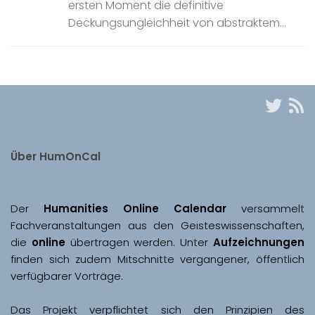
ersten Moment die definitive
Deckungsungleichheit von abstraktem...
Über HumOnCal
Der 
Humanities Online Calendar 
versammelt 
Fachveranstaltungen aus den Geisteswissenschaften, 
die 
online
 übertragen werden. Unter 
Aufzeichnungen
finden sich zudem Mitschnitte vergangener, öffentlich 
Das Projekt verpflichtet sich den Prinzipien des 