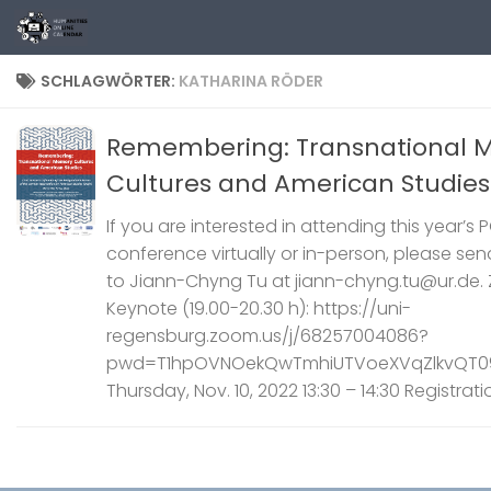
Zum Inhalt springen
SCHLAGWÖRTER:
KATHARINA RÖDER
Remembering: Transnational 
Cultures and American Studies
If you are interested in attending this year’s 
conference virtually or in-person, please sen
to Jiann-Chyng Tu at jiann-chyng.tu@ur.de.
Keynote (19.00-20.30 h): https://uni-
regensburg.zoom.us/j/68257004086?
pwd=T1hpOVNOekQwTmhiUTVoeXVqZlkvQT0
Thursday, Nov. 10, 2022 13:30 – 14:30 Registratio