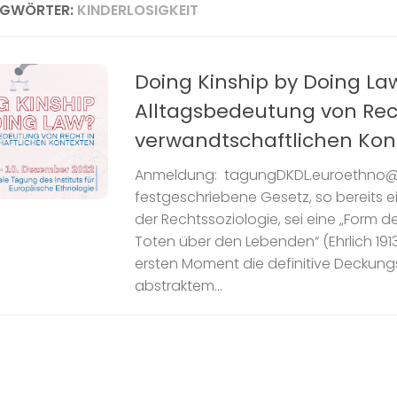
AGWÖRTER:
KINDERLOSIGKEIT
Doing Kinship by Doing La
Alltagsbedeutung von Rec
verwandtschaftlichen Kon
Anmeldung: tagungDKDL.euroethno@u
festgeschriebene Gesetz, so bereits e
der Rechtssoziologie, sei eine „Form d
Toten über den Lebenden“ (Ehrlich 1913
ersten Moment die definitive Deckung
abstraktem...