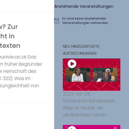
Anstehende Veranstaltungen
Es sind keine anstehenden
Hinweis
Veranstaltungen vorhanden.
w? Zur
ht in
texten
NEU HINZUGEFÜGTE
AUFZEICHNUNGEN
nivie.ac.at Das
in früher Begründer
er Herrschaft des
: 323). Was im
sungleichheit von
2023-05-08 –
Schamma Schahadat:
Alles ist teurer als
ukrainisches Leben