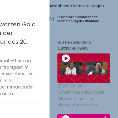
Anstehende Veranstaltungen
Es sind keine anstehenden
Hinweis
Veranstaltungen vorhanden.
hwarzen Gold
n der
ur des 20.
NEU HINZUGEFÜGTE
AUFZEICHNUNGEN
Climate-Thinking
n)fähigkeit im
der Annahme, die
n rein
2023-05-08 –
 der Klimawandel
Schamma Schahadat:
 auch...
Alles ist teurer als
ukrainisches Leben