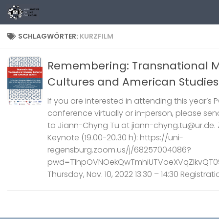
Zum Inhalt springen
SCHLAGWÖRTER:
KURZFILM
Remembering: Transnational 
Cultures and American Studies
If you are interested in attending this year’s 
conference virtually or in-person, please sen
to Jiann-Chyng Tu at jiann-chyng.tu@ur.de.
Keynote (19.00-20.30 h): https://uni-
regensburg.zoom.us/j/68257004086?
pwd=T1hpOVNOekQwTmhiUTVoeXVqZlkvQT0
Thursday, Nov. 10, 2022 13:30 – 14:30 Registratio