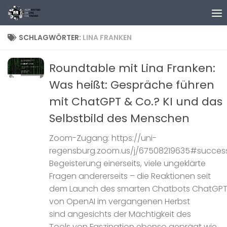
Zum Inhalt springen
SCHLAGWÖRTER:
LINA FRANKEN
Roundtable mit Lina Franken:
Was heißt: Gespräche führen
mit ChatGPT & Co.? KI und das
Selbstbild des Menschen
Zoom-Zugang: https://uni-
regensburg.zoom.us/j/67508219635#succes
Begeisterung einerseits, viele ungeklärte
Fragen andererseits – die Reaktionen seit
dem Launch des smarten Chatbots ChatGP
von OpenAI im vergangenen Herbst
sind angesichts der Mächtigkeit des
Tools von Faszination ebenso geprägt wie