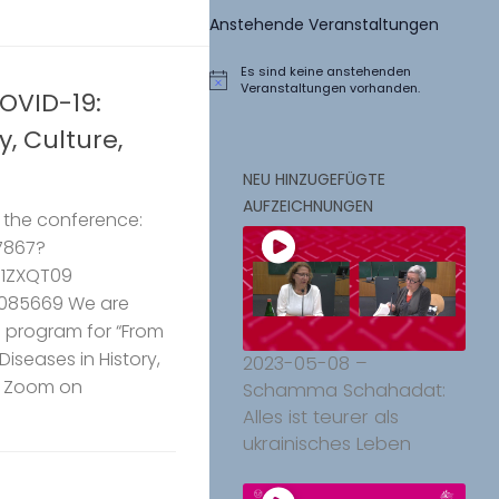
Anstehende Veranstaltungen
Es sind keine anstehenden
Hinweis
Veranstaltungen vorhanden.
OVID-19:
y, Culture,
NEU HINZUGEFÜGTE
AUFZEICHNUNGEN
o the conference:
7867?
1ZXQT09
 085669 We are
 program for “From
iseases in History,
2023-05-08 –
ia Zoom on
Schamma Schahadat:
Alles ist teurer als
ukrainisches Leben