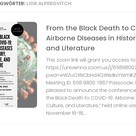
AGWÖRTER:
LIOR ALPEROVITCH
From the Black Death to C
Airborne Diseases in Histor
and Literature
This zoom link will grant you access t
https://univienna.zoom.us/j/6589800
pwd=eWZuOXNCbHd4QXNIdkxYWm1KZ
Meeting ID: 658 9800 7867 Passcode:
pleased to announce the conference
the Black Death to COVID-19: Airborne D
Culture, and Literature,” held online v
November 16-18,...