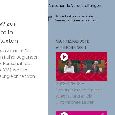
Anstehende Veranstaltungen
Es sind keine anstehenden
Hinweis
Veranstaltungen vorhanden.
w? Zur
ht in
texten
NEU HINZUGEFÜGTE
AUFZEICHNUNGEN
nivie.ac.at Das
in früher Begründer
er Herrschaft des
: 323). Was im
sungleichheit von
2023-05-08 –
Schamma Schahadat:
Alles ist teurer als
ukrainisches Leben