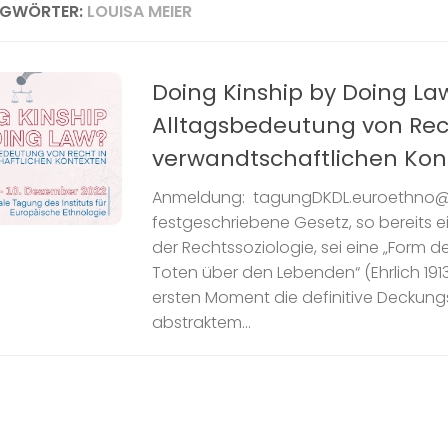
AGWÖRTER:
LOUISA MEIER
Doing Kinship by Doing La
Alltagsbedeutung von Rec
verwandtschaftlichen Kon
Anmeldung: tagungDKDL.euroethno@u
festgeschriebene Gesetz, so bereits e
der Rechtssoziologie, sei eine „Form d
Toten über den Lebenden“ (Ehrlich 1913
ersten Moment die definitive Deckung
abstraktem...