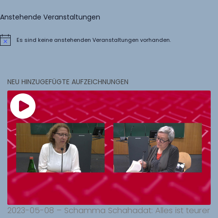
Anstehende Veranstaltungen
Es sind keine anstehenden Veranstaltungen vorhanden.
Hinweis
NEU HINZUGEFÜGTE AUFZEICHNUNGEN
2023-05-08 – Schamma Schahadat: Alles ist teurer