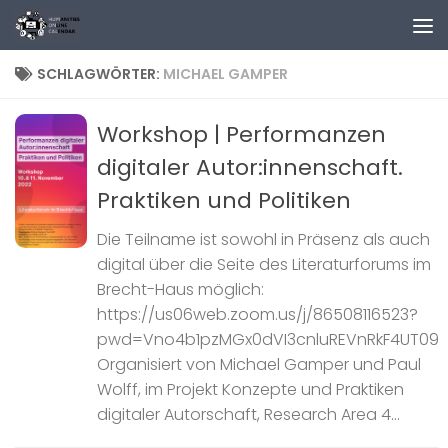
Zum Inhalt springen
SCHLAGWÖRTER:
MICHAEL GAMPER
Workshop | Performanzen
digitaler Autor:innenschaft.
Praktiken und Politiken
Die Teilname ist sowohl in Präsenz als auch
digital über die Seite des Literaturforums im
Brecht-Haus möglich:
https://us06web.zoom.us/j/86508116523?
pwd=Vno4b1pzMGx0dVI3cnluREVnRkF4UT09
Organisiert von Michael Gamper und Paul
Wolff, im Projekt Konzepte und Praktiken
digitaler Autorschaft, Research Area 4...