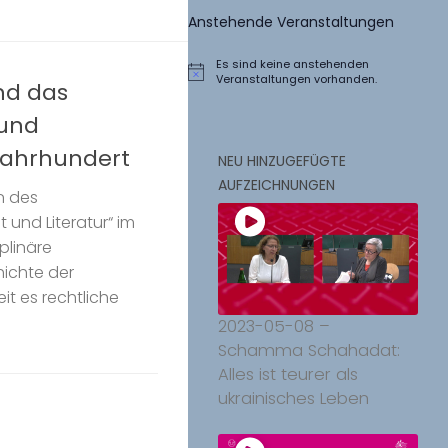
Anstehende Veranstaltungen
Es sind keine anstehenden
Hinweis
Veranstaltungen vorhanden.
nd das
 und
Jahrhundert
NEU HINZUGEFÜGTE
AUFZEICHNUNGEN
n des
und Literatur“ im
plinäre
hichte der
eit es rechtliche
2023-05-08 –
Schamma Schahadat:
Alles ist teurer als
ukrainisches Leben