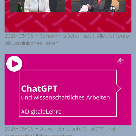
2023-05-08 – Schamma Schahadat: Alles ist teurer
als ukrainisches Leben
2023-05-06 – Alexander Lasch: ChatGPT und