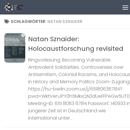
Zum Inhalt springen
SCHLAGWÖRTER:
NATAN SZNAIDER
Natan Sznaider:
Holocaustforschung revisited
Ringvorlesung; Becoming Vulnerable.
Ambivalent Solidarities. Controversies over
Antisemitism, Colonial Racisms, and Holocau
in History and Memory Politics Zoom-Zugang
https://hu-berlin.zoom.us/j/65180636784?
pwd=WktVenJPY0h5MkxQN3dUeFFPeGw5UT0
Meeting-ID: 651 8063 6784 Passwort: 140933 I
jüngerer Zeit ist in Deutschland wie
international unter...