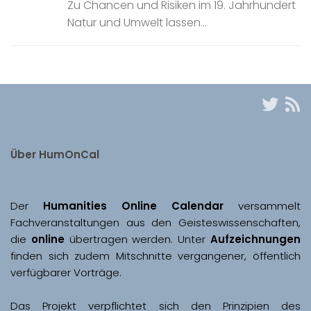
Zu Chancen und Risiken im 19. Jahrhundert
Natur und Umwelt lassen...
Über HumOnCal
Der 
Humanities Online Calendar 
versammelt 
Fachveranstaltungen aus den Geisteswissenschaften, 
die 
online
 übertragen werden. Unter 
Aufzeichnungen
finden sich zudem Mitschnitte vergangener, öffentlich 
Das Projekt verpflichtet sich den Prinzipien des 