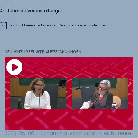
Anstehende Veranstaltungen
Es sind keine anstehenden Veranstaltungen vorhanden.
Hinweis
NEU HINZUGEFÜGTE AUFZEICHNUNGEN
2023-05-08 – Schamma Schahadat: Alles ist teurer