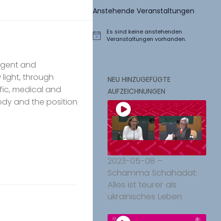
Anstehende Veranstaltungen
Es sind keine anstehenden
Hinweis
Veranstaltungen vorhanden.
urgent and
light, through
NEU HINZUGEFÜGTE
tific, medical and
AUFZEICHNUNGEN
body and the position
2023-05-08 –
Schamma Schahadat:
Alles ist teurer als
ukrainisches Leben