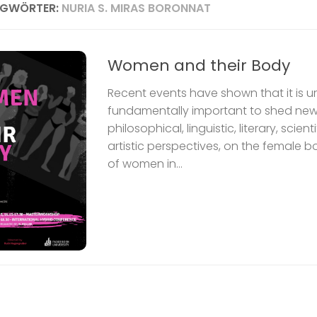
AGWÖRTER:
NURIA S. MIRAS BORONNAT
Women and their Body
Recent events have shown that it is 
fundamentally important to shed new 
philosophical, linguistic, literary, scien
artistic perspectives, on the female 
of women in...