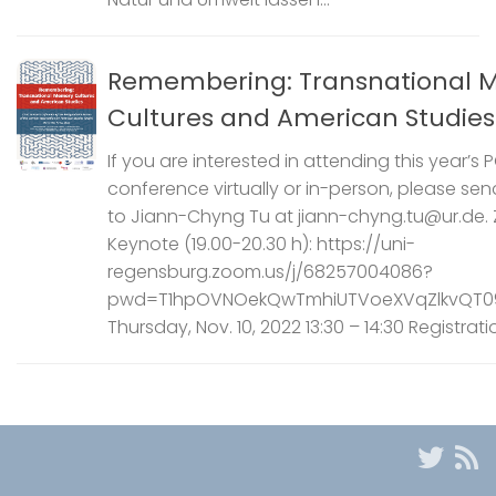
Remembering: Transnational 
Cultures and American Studies
If you are interested in attending this year’s 
conference virtually or in-person, please sen
to Jiann-Chyng Tu at jiann-chyng.tu@ur.de.
Keynote (19.00-20.30 h): https://uni-
regensburg.zoom.us/j/68257004086?
pwd=T1hpOVNOekQwTmhiUTVoeXVqZlkvQT0
Thursday, Nov. 10, 2022 13:30 – 14:30 Registratio