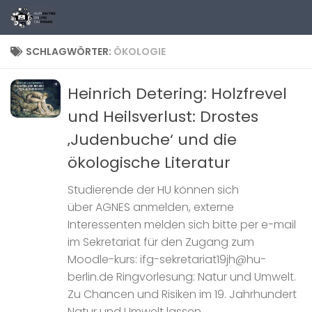
Zum Inhalt springen
SCHLAGWÖRTER:
ÖKOLOGIE
Heinrich Detering: Holzfrevel
und Heilsverlust: Drostes
‚Judenbuche‘ und die
ökologische Literatur
Studierende der HU können sich
über AGNES anmelden, externe
Interessenten melden sich bitte per e-mail
im Sekretariat für den Zugang zum
Moodle-kurs: ifg-sekretariat19jh@hu-
berlin.de Ringvorlesung: Natur und Umwelt.
Zu Chancen und Risiken im 19. Jahrhundert
Natur und Umwelt lassen...