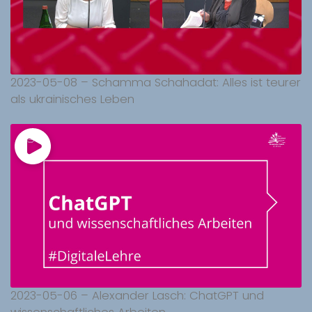
2023-05-08 – Schamma Schahadat: Alles ist teurer
als ukrainisches Leben
2023-05-06 – Alexander Lasch: ChatGPT und