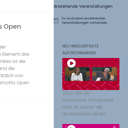
Anstehende Veranstaltungen
Es sind keine anstehenden
Hinweis
Veranstaltungen vorhanden.
s Open
NEU HINZUGEFÜGTE
der
AUFZEICHNUNGEN
 Element des
ties ist die
und die
tzlich von
ngsmotto Open
2023-05-08 –
Schamma Schahadat:
Alles ist teurer als
ukrainisches Leben