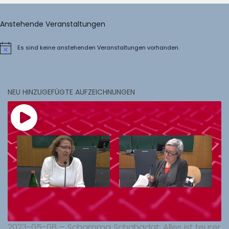
Anstehende Veranstaltungen
Es sind keine anstehenden Veranstaltungen vorhanden.
Hinweis
NEU HINZUGEFÜGTE AUFZEICHNUNGEN
2023-05-08 – Schamma Schahadat: Alles ist teurer