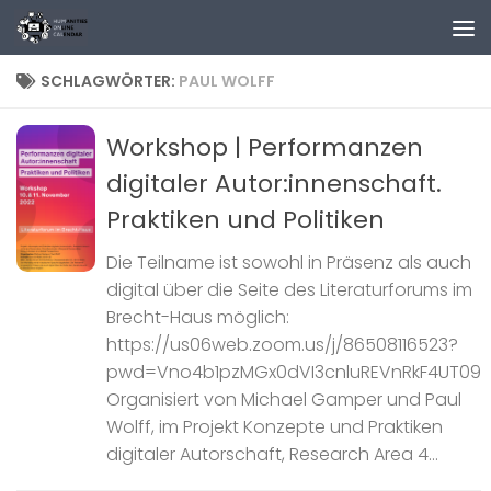
Zum Inhalt springen
SCHLAGWÖRTER:
PAUL WOLFF
Workshop | Performanzen
digitaler Autor:innenschaft.
Praktiken und Politiken
Die Teilname ist sowohl in Präsenz als auch
digital über die Seite des Literaturforums im
Brecht-Haus möglich:
https://us06web.zoom.us/j/86508116523?
pwd=Vno4b1pzMGx0dVI3cnluREVnRkF4UT09
Organisiert von Michael Gamper und Paul
Wolff, im Projekt Konzepte und Praktiken
digitaler Autorschaft, Research Area 4...