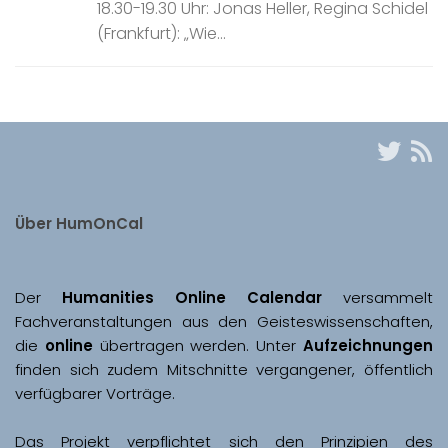
18.30-19.30 Uhr: Jonas Heller, Regina Schidel
(Frankfurt): „Wie...
Über HumOnCal
Der 
Humanities Online Calendar 
versammelt 
Fachveranstaltungen aus den Geisteswissenschaften, 
die 
online
 übertragen werden. Unter 
Aufzeichnungen
finden sich zudem Mitschnitte vergangener, öffentlich 
Das Projekt verpflichtet sich den Prinzipien des 