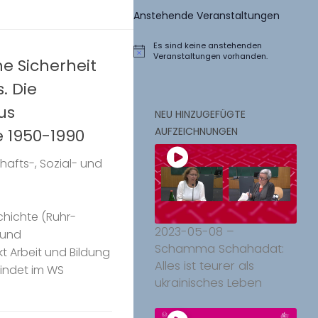
Anstehende Veranstaltungen
Es sind keine anstehenden
Hinweis
Veranstaltungen vorhanden.
he Sicherheit
. Die
us
NEU HINZUGEFÜGTE
AUFZEICHNUNGEN
 1950-1990
afts-, Sozial- und
chichte (Ruhr-
2023-05-08 –
 und
Schamma Schahadat:
 Arbeit und Bildung
Alles ist teurer als
findet im WS
ukrainisches Leben